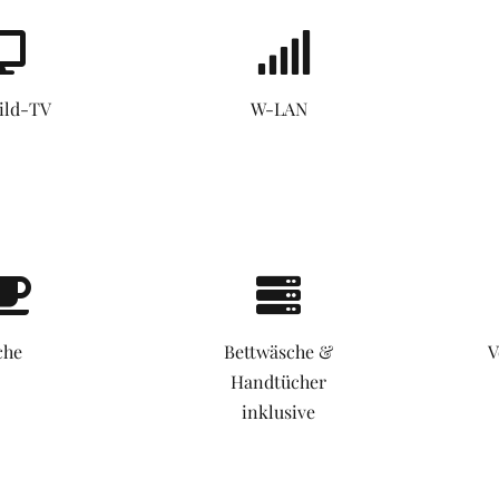
ild-TV
W-LAN
che
Bettwäsche &
V
Handtücher
inklusive