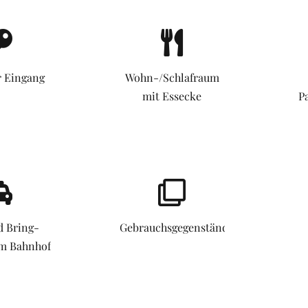
r Eingang
Wohn-/Schlafraum
mit Essecke
P
d Bring-
Gebrauchsgegenstände
om Bahnhof