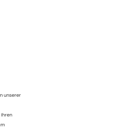
n unserer
 Ihren
 am