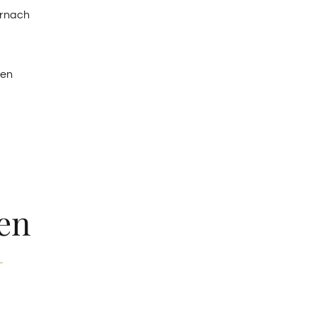
ernach
ten
en