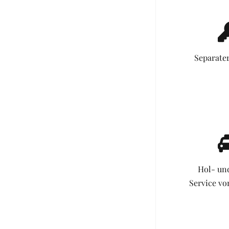
Separate
Hol- un
Service v