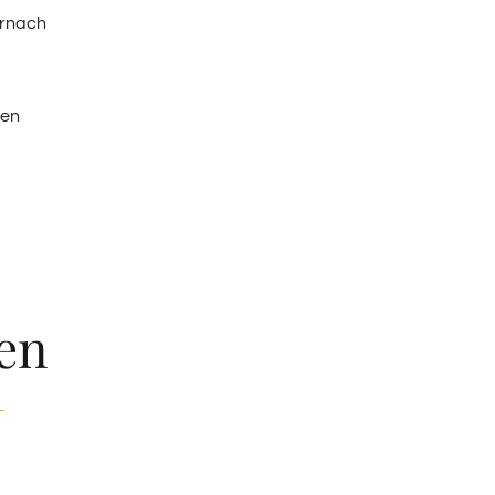
ernach
ten
en