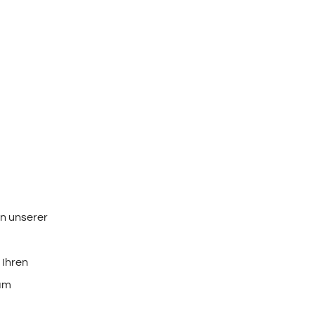
n unserer
 Ihren
 am