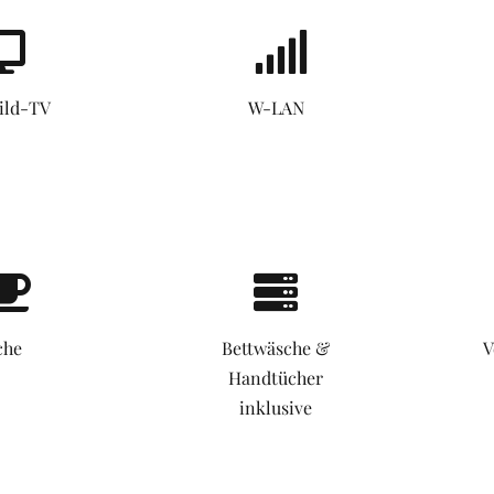
ild-TV
W-LAN
che
Bettwäsche &
V
Handtücher
inklusive