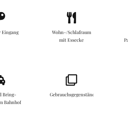
r Eingang
Wohn-/Schlafraum
mit Essecke
P
d Bring-
Gebrauchsgegenstände
om Bahnhof