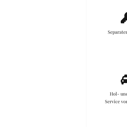
Separate
Hol- un
Service v