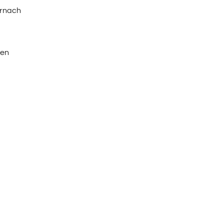
ernach
ten
en