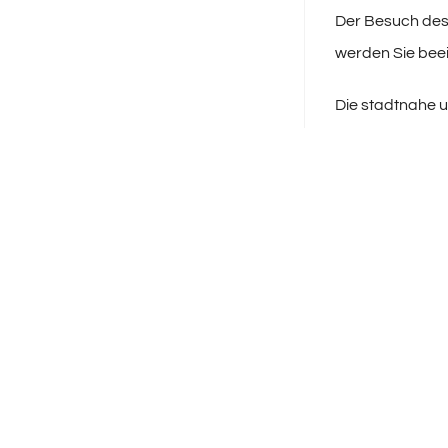
Der Besuch des
werden Sie bee
Die stadtnahe u
Ferienwohnung 
Gerne erhalten S