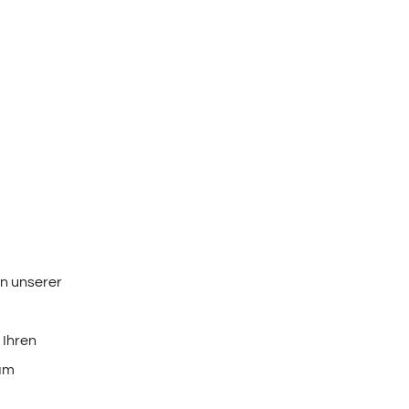
n unserer
 Ihren
 am