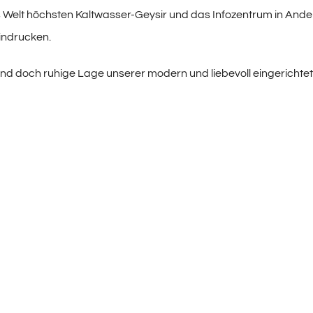
 Welt höchsten Kaltwasser-Geysir und das Infozentrum in And
indrucken.
nd doch ruhige Lage unserer modern und liebevoll eingerichte
wird Sie ansprechen.
ie telefonisch oder schriftlich weitere detaillierte Auskünfte.
Leistung