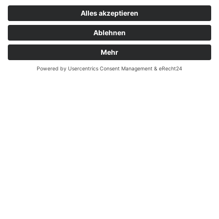
Ferienwohnung Familie Heinen –
Andernach
Ihr zentraler Ausgangspunkt für
einen schönen Aufenthalt am
Rhein
Herzlich willkommen in unserer Ferienwohnung in