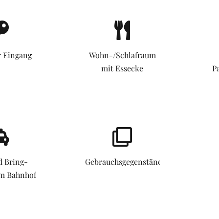
r Eingang
Wohn-/Schlafraum
mit Essecke
P
d Bring-
Gebrauchsgegenstände
om Bahnhof