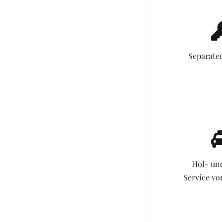
Separate
Hol- un
Service v