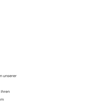
n unserer
 Ihren
 am