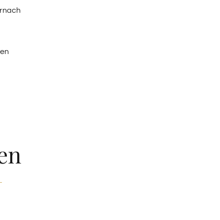
ernach
ten
en