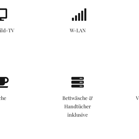
ild-TV
W-LAN
che
Bettwäsche &
V
Handtücher
inklusive