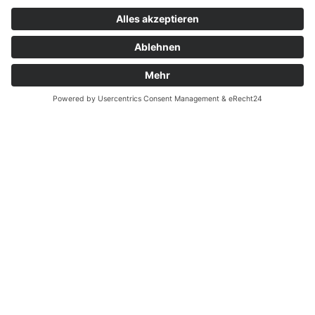
Ferienwohnung Familie Heinen –
Andernach
Ihr zentraler Ausgangspunkt für
einen schönen Aufenthalt am
Rhein
Herzlich willkommen in unserer Ferienwohnung in